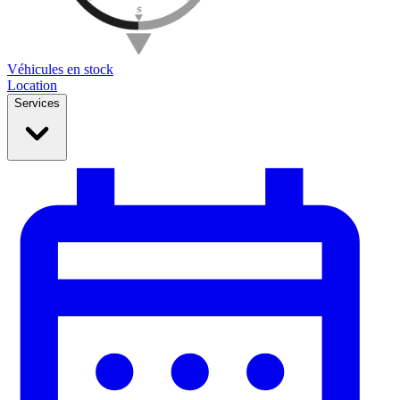
Véhicules en stock
Location
Services