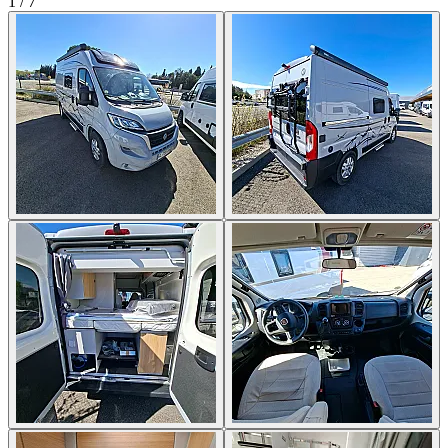
1
/
7