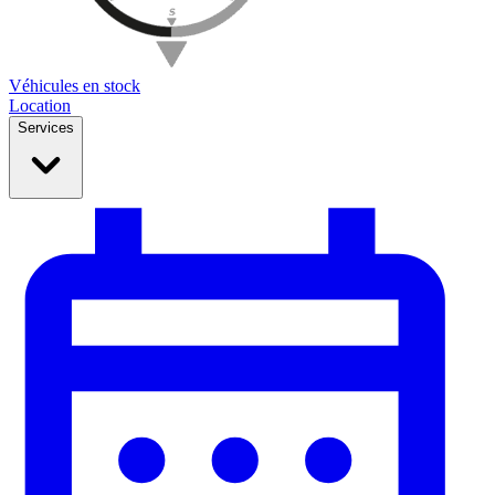
Véhicules en stock
Location
Services