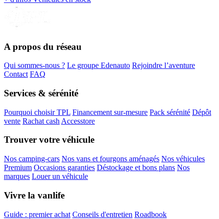
A propos du réseau
Qui sommes-nous ?
Le groupe Edenauto
Rejoindre l’aventure
Contact
FAQ
Services & sérénité
Pourquoi choisir TPL
Financement sur-mesure
Pack sérénité
Dépôt
vente
Rachat cash
Accesstore
Trouver votre véhicule
Nos camping-cars
Nos vans et fourgons aménagés
Nos véhicules
Premium
Occasions garanties
Déstockage et bons plans
Nos
marques
Louer un véhicule
Vivre la vanlife
Guide : premier achat
Conseils d'entretien
Roadbook