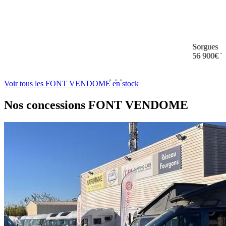
Sorgues
56 900€
T
Voir tous les FONT VENDOME en stock
Nos concessions
FONT VENDOME