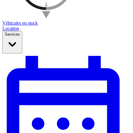
Véhicules en stock
Location
Services