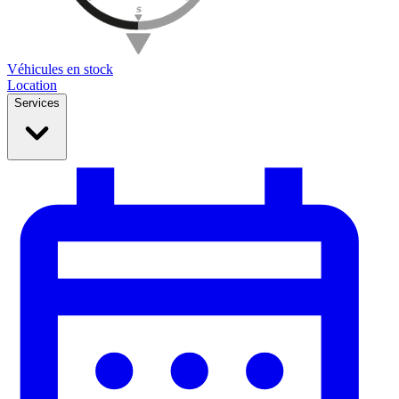
Véhicules en stock
Location
Services