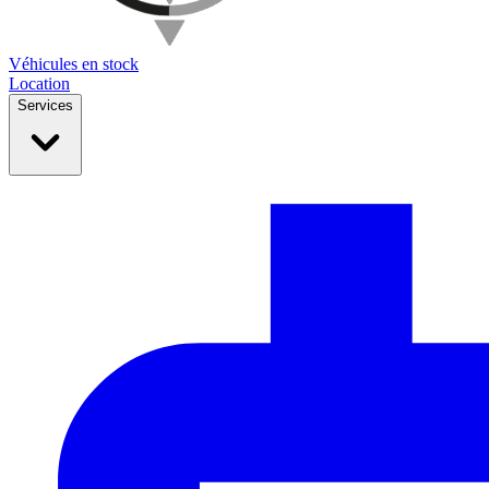
Véhicules en stock
Location
Services