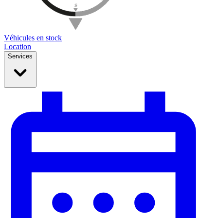
Véhicules en stock
Location
Services