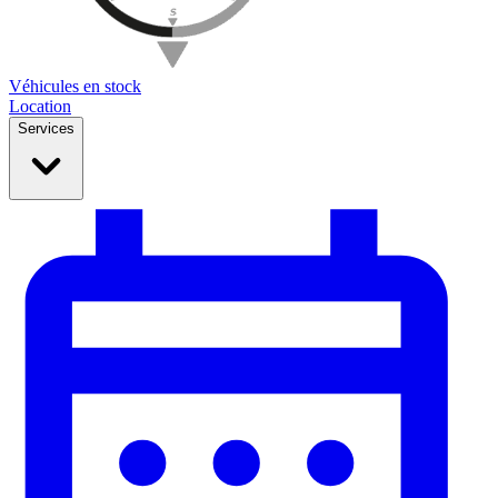
Véhicules en stock
Location
Services