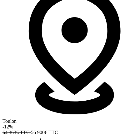
Toulon
-12%
64 363€ TTC
56 900€
TTC