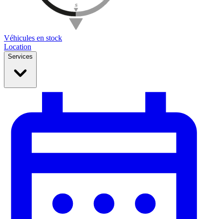
Véhicules en stock
Location
Services