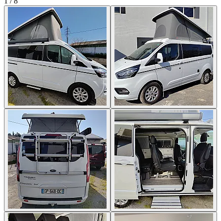
1
/
8