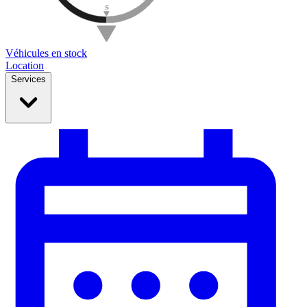
Véhicules en stock
Location
Services