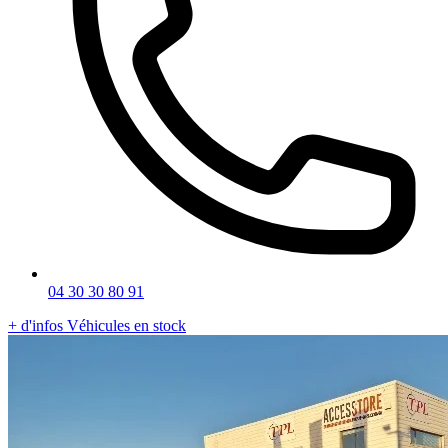
04 30 30 80 91
+ d'infos
Véhicules en stock