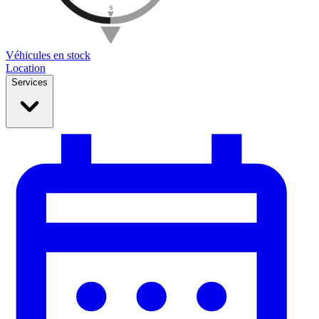
Véhicules en stock
Location
Services