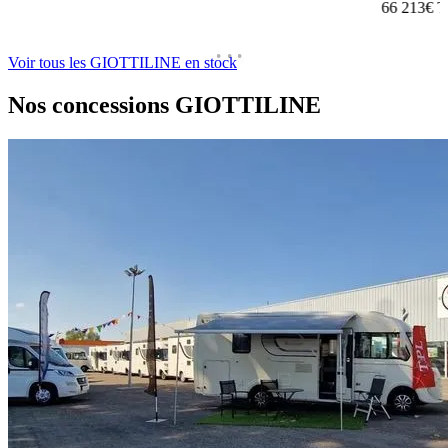
66 213€
T
Voir tous les GIOTTILINE en stock
Nos concessions
GIOTTILINE