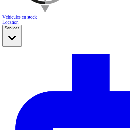
Véhicules en stock
Location
Services