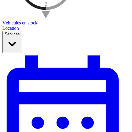
Véhicules en stock
Location
Services