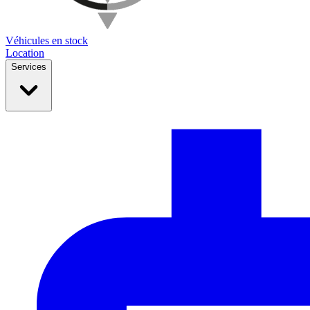
Véhicules en stock
Location
Services