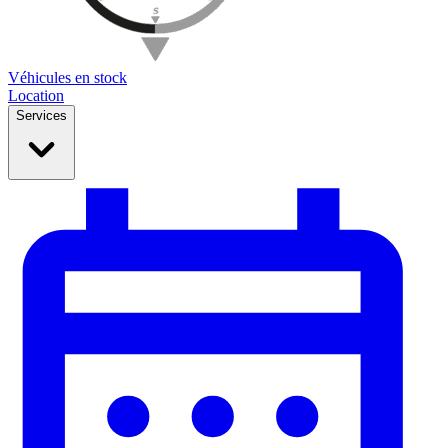
Véhicules en stock
Location
Services