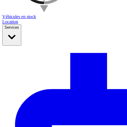
Véhicules en stock
Location
Services