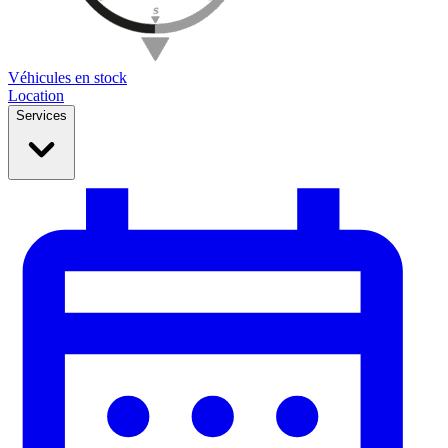
Véhicules en stock
Location
Services