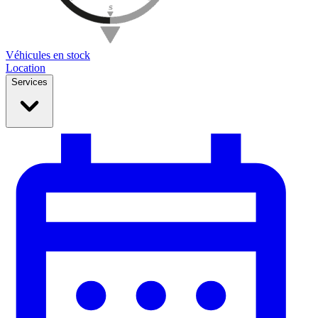
Véhicules en stock
Location
Services