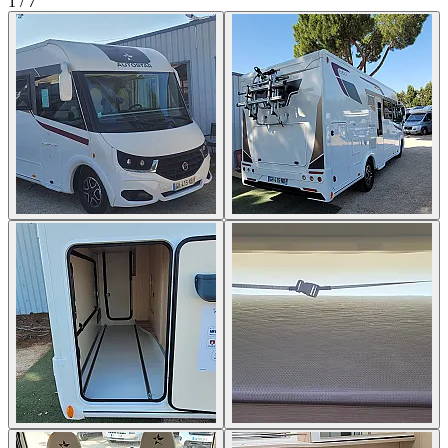
1
/
7