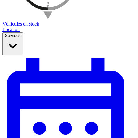
Véhicules en stock
Location
Services