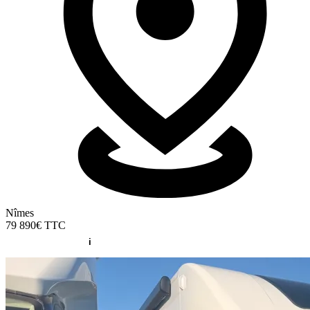
Nîmes
79 890€
TTC