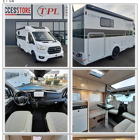
1
/
14