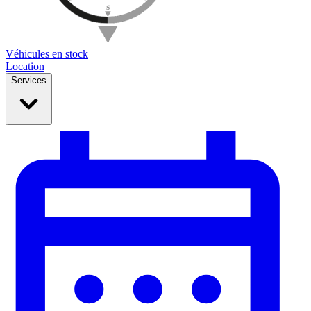
Véhicules en stock
Location
Services