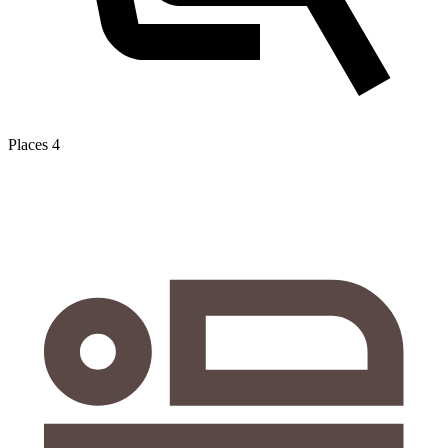
Places
4