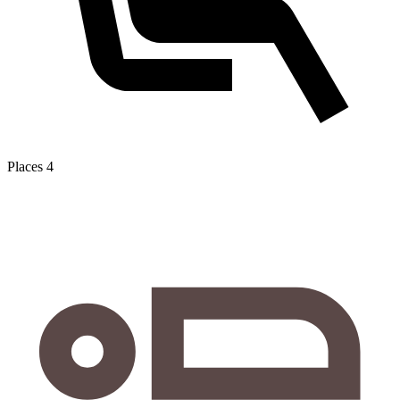
Places
4