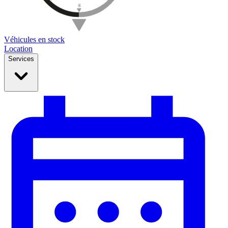
Véhicules en stock
Location
Services