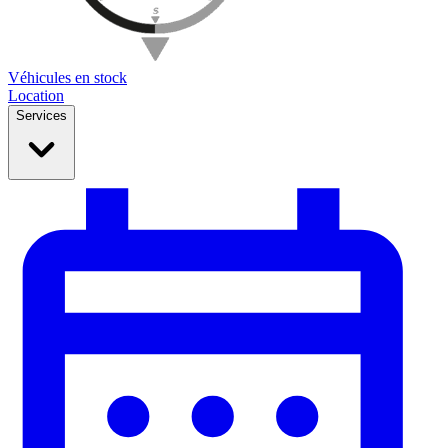
Véhicules en stock
Location
Services