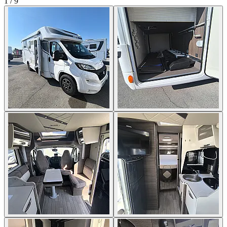
1
/
9