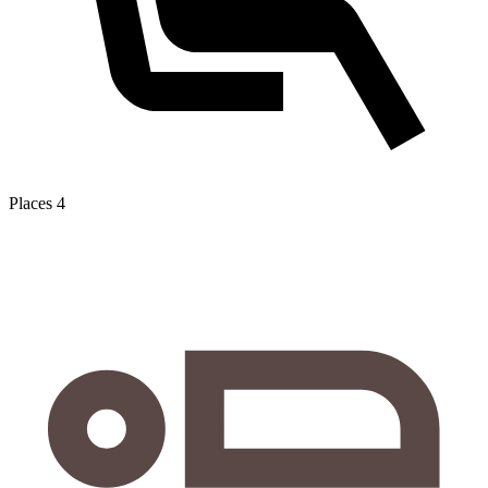
Places
4