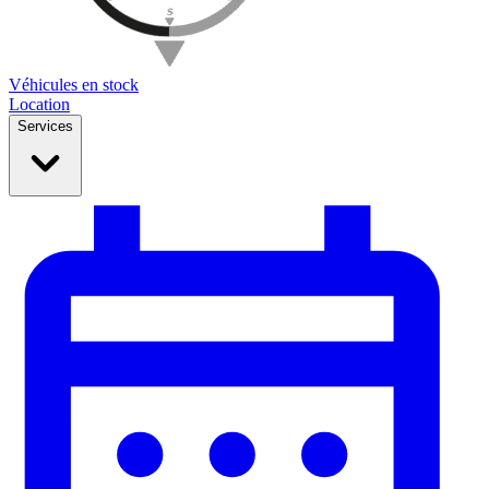
Véhicules en stock
Location
Services