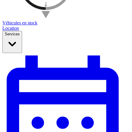
Véhicules en stock
Location
Services