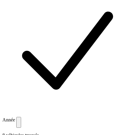
Année