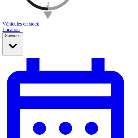
Véhicules en stock
Location
Services