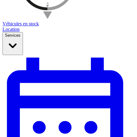
Véhicules en stock
Location
Services