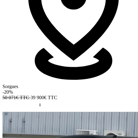
Sorgues
-20%
50 071€ TTC
39 900€
TTC