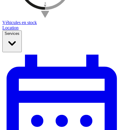
Véhicules en stock
Location
Services