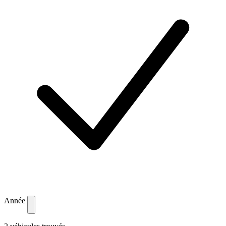
Année