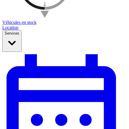
Véhicules en stock
Location
Services