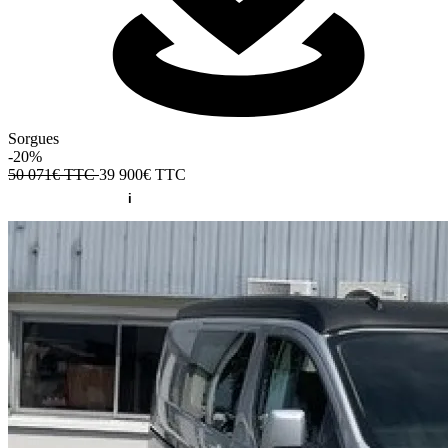
Sorgues
-20%
50 071€ TTC
39 900€
TTC