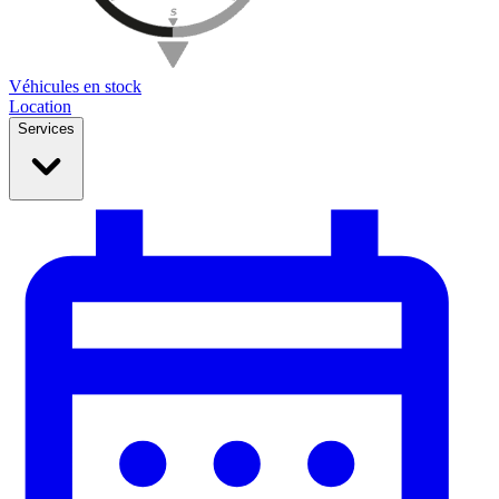
Véhicules en stock
Location
Services