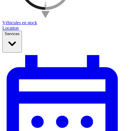
Véhicules en stock
Location
Services