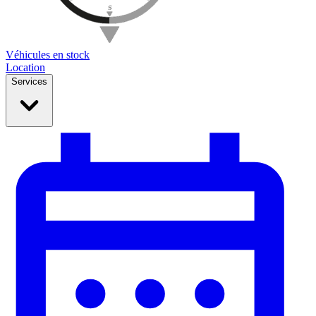
Véhicules en stock
Location
Services