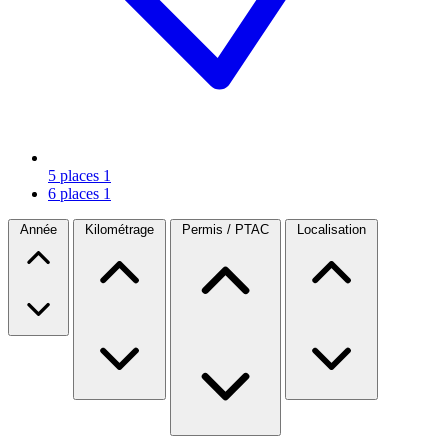
5 places
1
6 places
1
Année
Kilométrage
Permis / PTAC
Localisation