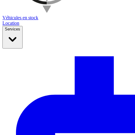
Véhicules en stock
Location
Services