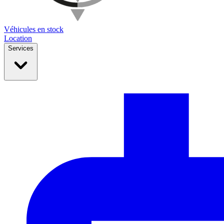
Véhicules en stock
Location
Services