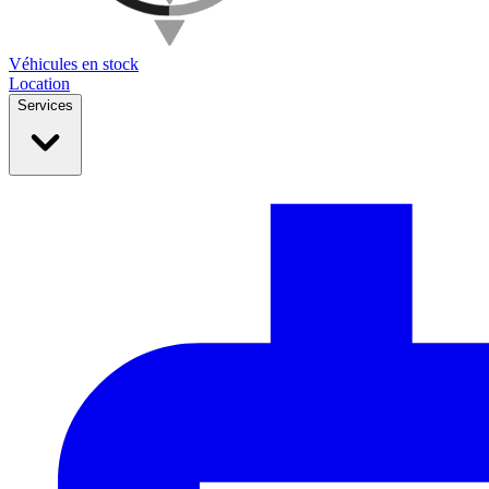
Véhicules en stock
Location
Services