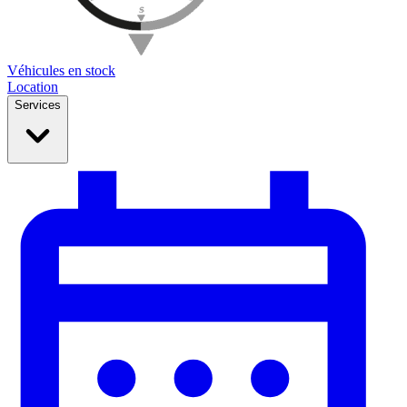
Véhicules en stock
Location
Services