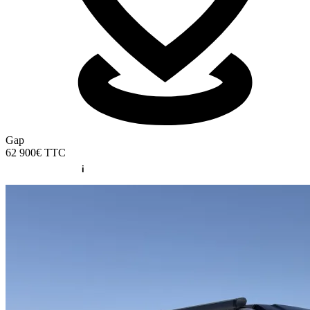
Gap
62 900€
TTC