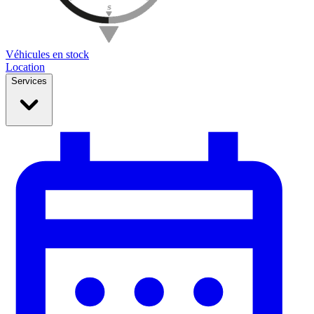
Véhicules en stock
Location
Services