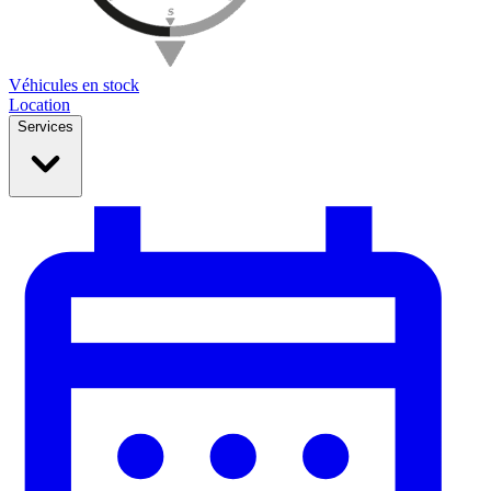
Véhicules en stock
Location
Services