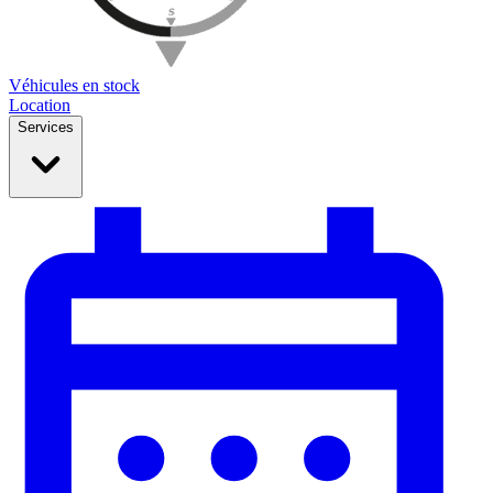
Véhicules en stock
Location
Services