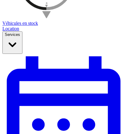
Véhicules en stock
Location
Services