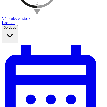
Véhicules en stock
Location
Services