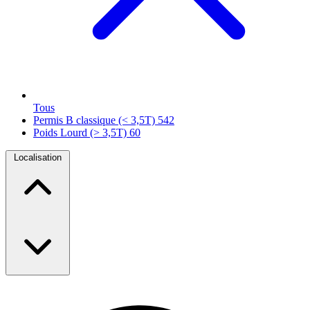
Tous
Permis B classique (< 3,5T)
542
Poids Lourd (> 3,5T)
60
Localisation