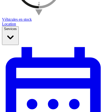
Véhicules en stock
Location
Services