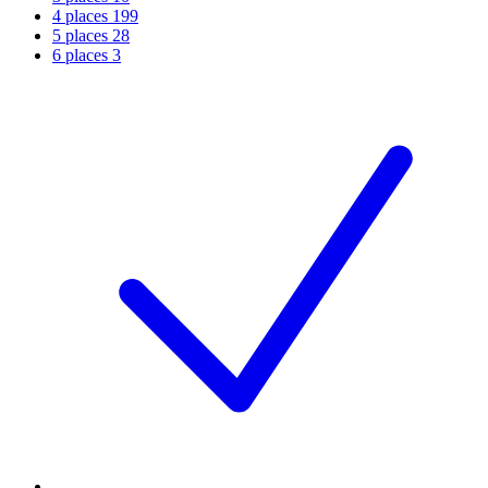
4 places
199
5 places
28
6 places
3