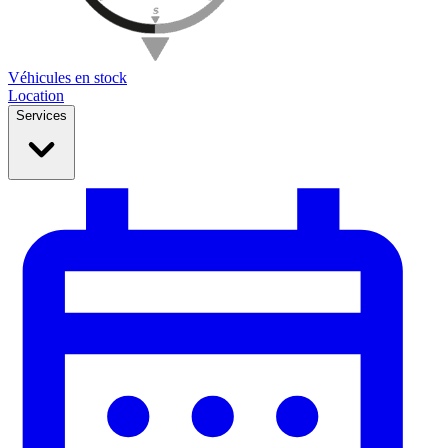
Véhicules en stock
Location
Services