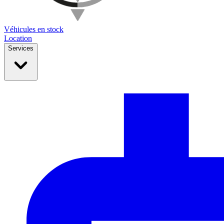
Véhicules en stock
Location
Services