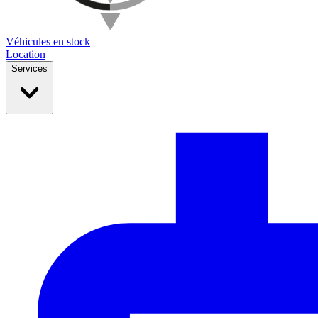
Véhicules en stock
Location
Services