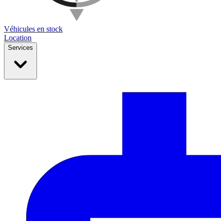
Véhicules en stock
Location
Services