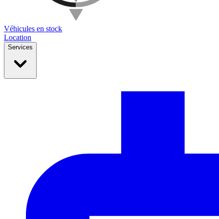
Véhicules en stock
Location
Services