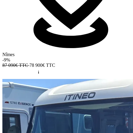
Nîmes
-9%
87 090€ TTC
78 900€
TTC