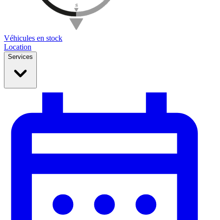
Véhicules en stock
Location
Services