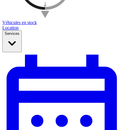
Véhicules en stock
Location
Services