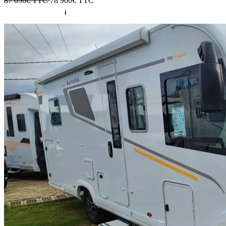
87 090€ TTC
78 900€
TTC