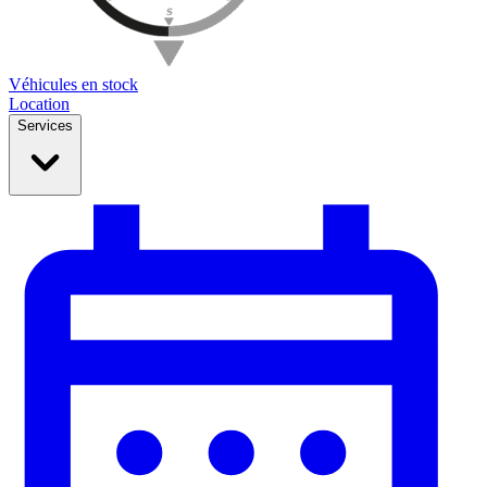
Véhicules en stock
Location
Services