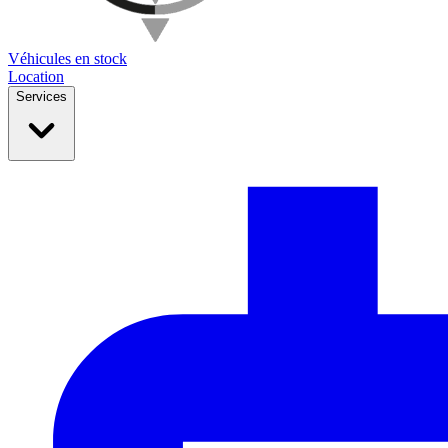
Véhicules en stock
Location
Services