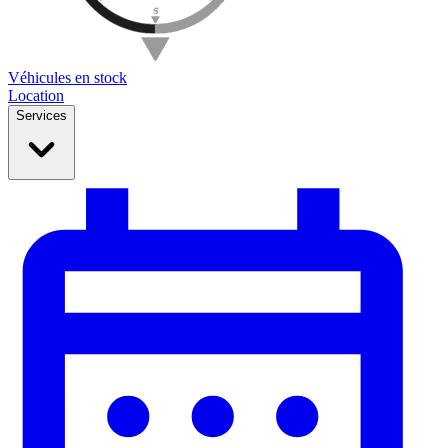
Véhicules en stock
Location
Services